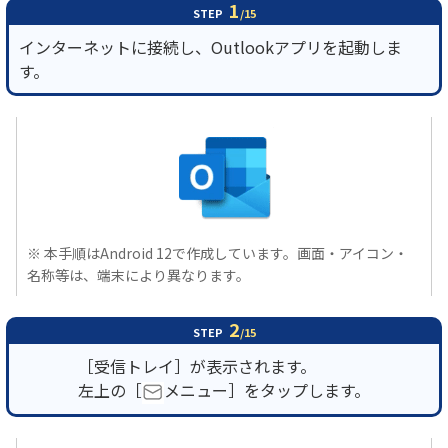
1
STEP
/15
インターネットに接続し、Outlookアプリを起動しま
履歴・お気に入り
す。
お知らせ
サポートサイトの使い方
NTTドコモビジネスのお客さ
工事・故障情報通知
まはこちら
サービス
OCN サービス一覧
※ 本手順はAndroid 12で作成しています。画面・アイコン・
名称等は、端末により異なります。
2
STEP
/15
［受信トレイ］が表示されます。
左上の［
メニュー］をタップします。