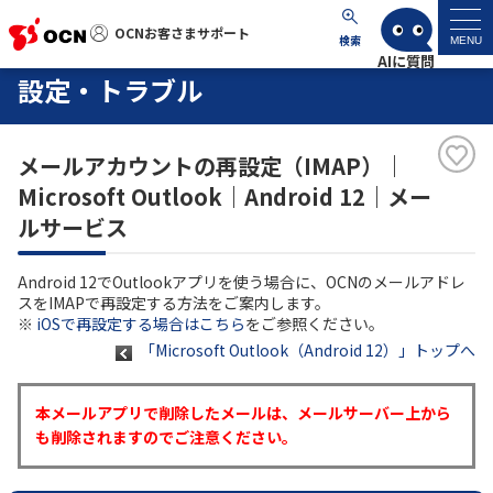
OCNお客さまサポート
OCNお客さまサポート
検索
MENU
設定・トラブル
マイページ
メールアカウントの再設定（IMAP）｜
サポートトップ
Microsoft Outlook｜Android 12｜メー
ルサービス
サービス名から探す
Android 12でOutlookアプリを使う場合に、OCNのメールアドレ
よくあるご質問
スをIMAPで再設定する方法をご案内します。
※
iOSで再設定する場合はこちら
をご参照ください。
「Microsoft Outlook（Android 12）」トップへ
工事・故障情報
本メールアプリで削除したメールは、メールサーバー上から
各種ダウンロード
も削除されますのでご注意ください。
お問い合わせ