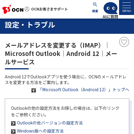
OCNお客さまサポート
OCNお客さまサポート
検索
MENU
設定・トラブル
マイページ
メールアドレスを変更する（IMAP）｜
サポートトップ
Microsoft Outlook｜Android 12｜メー
ルサービス
サービス名から探す
Android 12でOutlookアプリを使う場合に、OCNのメールアドレ
よくあるご質問
スを変更する方法をご案内します。
「Microsoft Outlook（Android 12）」トップへ
工事・故障情報
Outlookの他の設定方法をお探しの場合は、以下のリンク
各種ダウンロード
をご参照ください。
Outlookの他バージョンの設定方法
お問い合わせ
Windows版への設定方法