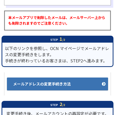
履歴・お気に入り
本メールアプリで削除したメールは、メールサーバー上から
も削除されますのでご注意ください。
お知らせ
サポートサイトの使い方
1
NTTドコモビジネスのお客さ
工事・故障情報通知
STEP
/2
まはこちら
サービス
以下のリンクを参照し、OCN マイページでメールアドレ
スの変更手続きをします。
OCN サービス一覧
手続きが終わっているお客さまは、STEP2へ進みます。
メールアドレスの変更手続き方法
2
STEP
/2
変更手続き後、メールアカウントの再設定が必要です。