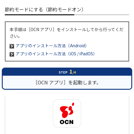
節約モードにする（節約モードオン）
履歴・お気に入り
本手順は［OCN アプリ］をインストールしてから行ってくだ
お知らせ
サポートサイトの使い方
さい。
NTTドコモビジネスのお客さ
工事・故障情報通知
アプリのインストール方法（Android）
まはこちら
サービス
アプリのインストール方法（iOS / iPadOS）
OCN サービス一覧
1
STEP
/4
［OCN アプリ］を起動します。