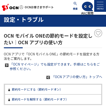
OCNお客さまサポート
OCNお客さまサポート
検索
MENU
設定・トラブル
マイページ
OCN モバイル ONEの節約モードを設定し
サポートトップ
たい｜OCN アプリの使い方
サービス名から探す
OCN アプリで「OCN モバイル ONE」の節約モードを設定する方
法をご案内します。
よくあるご質問
「OCN マイページ」でも設定ができます。手順はこちらをご
参照ください。
工事・故障情報
「OCN アプリの使い方」トップへ
節約モードにする（節約モードオン）
各種ダウンロード
節約モードを解除する（節約モードオフ）
お問い合わせ