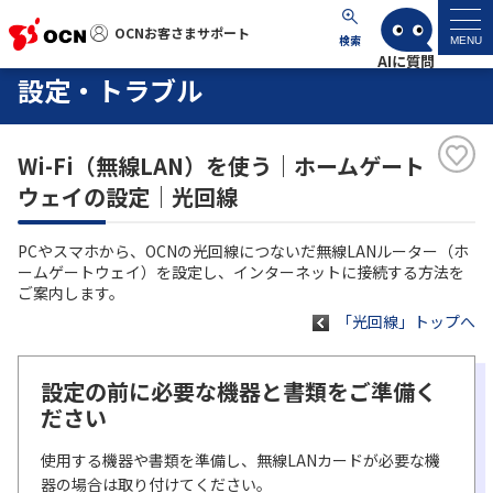
OCNお客さまサポート
OCNお客さまサポート
検索
MENU
設定・トラブル
マイページ
Wi-Fi（無線LAN）を使う｜ホームゲート
サポートトップ
ウェイの設定｜光回線
サービス名から探す
PCやスマホから、OCNの光回線につないだ無線LANルーター（ホ
ームゲートウェイ）を設定し、インターネットに接続する方法を
よくあるご質問
ご案内します。
「光回線」トップへ
工事・故障情報
設定の前に必要な機器と書類をご準備く
ださい
各種ダウンロード
使用する機器や書類を準備し、無線LANカードが必要な機
お問い合わせ
器の場合は取り付けてください。