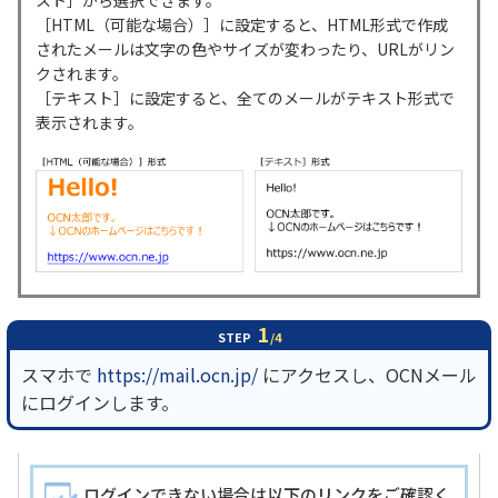
スト］から選択できます。
［HTML（可能な場合）］に設定すると、HTML形式で作成
されたメールは文字の色やサイズが変わったり、URLがリン
履歴・お気に入り
クされます。
［テキスト］に設定すると、全てのメールがテキスト形式で
お知らせ
サポートサイトの使い方
表示されます。
NTTドコモビジネスのお客さ
工事・故障情報通知
まはこちら
サービス
OCN サービス一覧
1
STEP
/4
スマホで
https://mail.ocn.jp/
にアクセスし、OCNメール
にログインします。
ログインできない場合は以下のリンクをご確認く