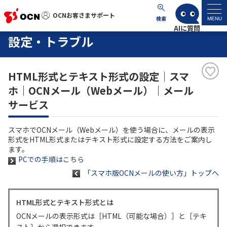
OCNお客さまサポート
OCNお客さまサポート
検索
MENU
設定・トラブル
マイページ
HTML形式とテキスト形式の設定｜スマ
サポートトップ
ホ｜OCNメール（Webメール）｜メール
サービス
サービス名から探す
スマホでOCNメール（Webメール）を使う場合に、メールの表示
よくあるご質問
形式をHTML形式またはテキスト形式に設定する方法をご案内し
ます。
PCでの手順はこちら
工事・故障情報
「スマホ版OCNメールの使い方」トップへ
各種ダウンロード
HTML形式とテキスト形式とは
OCNメールの表示形式は［HTML（可能な場合）］と［テキ
お問い合わせ