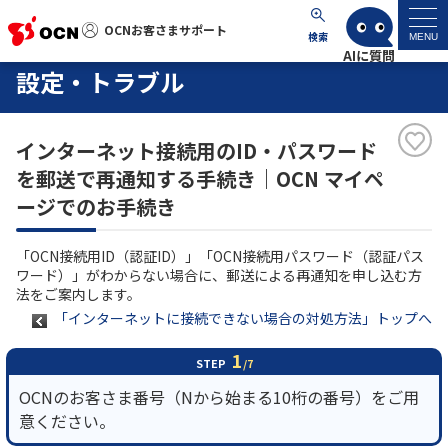
OCNお客さまサポート
OCNお客さまサポート
検索
MENU
設定・トラブル
マイページ
インターネット接続用のID・パスワード
サポートトップ
を郵送で再通知する手続き｜OCN マイペ
ージでのお手続き
サービス名から探す
「OCN接続用ID（認証ID）」「OCN接続用パスワード（認証パス
よくあるご質問
ワード）」がわからない場合に、郵送による再通知を申し込む方
法をご案内します。
「インターネットに接続できない場合の対処方法」トップへ
工事・故障情報
1
STEP
/7
各種ダウンロード
OCNのお客さま番号（Nから始まる10桁の番号）をご用
意ください。
お問い合わせ