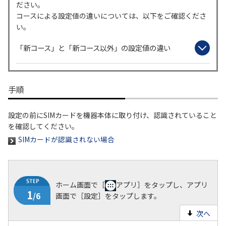
ださい。
コースによる設定値の違いについては、以下をご確認くださ
履歴・お気に入り
い。
「新コース」と「新コース以外」の設定値の違い
お知らせ
サポートサイトの使い方
NTTドコモビジネスのお客さ
工事・故障情報通知
まはこちら
サービス
手順
OCN サービス一覧
設定の前にSIMカードを機器本体に取り付け、認識されていること
を確認してください。
SIMカードが認識されない場合
ホーム画面で［
アプリ］をタップし、アプリ
画面で［設定］をタップします。
次へ