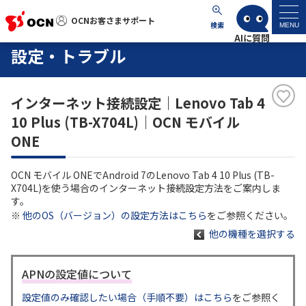
OCNお客さまサポート
OCNお客さまサポート
検索
MENU
設定・トラブル
マイページ
インターネット接続設定｜Lenovo Tab 4
サポートトップ
10 Plus (TB-X704L)｜OCN モバイル
ONE
サービス名から探す
OCN モバイル ONEでAndroid 7のLenovo Tab 4 10 Plus (TB-
よくあるご質問
X704L)を使う場合のインターネット接続設定方法をご案内しま
す。
※
他のOS（バージョン）の設定方法はこちら
をご参照ください。
工事・故障情報
他の機種を選択する
各種ダウンロード
APNの設定値について
設定値のみ確認したい場合（手順不要）はこちら
をご参照く
お問い合わせ