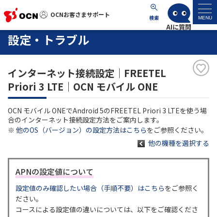
OCNお客さまサポート
OCNお客さまサポート
検索
MENU
設定・トラブル
マイページ
インターネット接続設定｜FREETEL
サポートトップ
Priori 3 LTE｜OCN モバイル ONE
サービス名から探す
OCN モバイル ONEでAndroid 5のFREETEL Priori 3 LTEを使う場
合のインターネット接続設定方法をご案内します。
よくあるご質問
※
他のOS（バージョン）の設定方法はこちら
をご参照ください。
他の機種を選択する
工事・故障情報
APNの設定値について
各種ダウンロード
設定値のみ確認したい場合（手順不要）はこちら
をご参照く
ださい。
コースによる設定値の違いについては、以下をご確認くださ
お問い合わせ