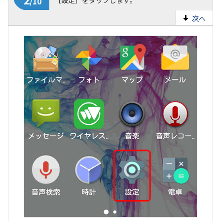
［設定］をタップします。
次へ
2
/10