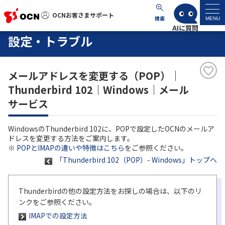
OCNお客さまサポート
OCNお客さまサポート
検索
MENU
設定・トラブル
マイページ
メールアドレスを変更する（POP）｜
サポートトップ
Thunderbird 102｜Windows｜メール
サービス
サービス名から探す
WindowsのThunderbird 102に、POPで設定したOCNのメールア
よくあるご質問
ドレスを変更する方法をご案内します。
※
POPとIMAPの違いや特徴はこちら
をご参照ください。
「Thunderbird 102（POP）- Windows」トップへ
工事・故障情報
各種ダウンロード
Thunderbirdの他の設定方法をお探しの場合は、以下のリ
ンクをご参照ください。
IMAPでの設定方法
お問い合わせ