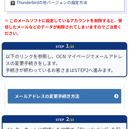
Thunderbirdの他バージョンの設定方法
履歴・お気に入り
※ このメールソフトに設定しているアカウントを削除すると、受
信したメールなどのデータが削除されてしまいますのでご注意く
お知らせ
サポートサイトの使い方
ださい。
NTTドコモビジネスのお客さ
工事・故障情報通知
1
STEP
/13
まはこちら
サービス
以下のリンクを参照し、OCN マイページでメールアドレ
スの変更手続きをします。
OCN サービス一覧
手続きが終わっているお客さまはSTEP2へ進みます。
メールアドレスの変更手続き方法
2
STEP
/13