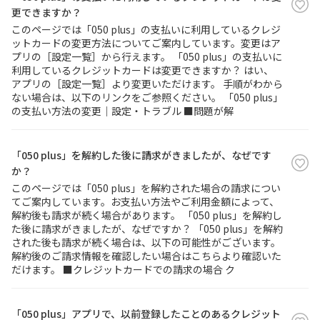
更できますか？
このページでは「050 plus」の支払いに利用しているクレジ
履歴・お気に入り
ットカードの変更方法についてご案内しています。変更はア
プリの［設定一覧］から行えます。 「050 plus」の支払いに
利用しているクレジットカードは変更できますか？ はい、
お知らせ
サポートサイトの使い方
アプリの［設定一覧］より変更いただけます。 手順がわから
ない場合は、以下のリンクをご参照ください。 「050 plus」
NTTドコモビジネスのお客さ
工事・故障情報通知
の支払い方法の変更｜設定・トラブル ■問題が解
まはこちら
サービス
「050 plus」を解約した後に請求がきましたが、なぜです
OCN サービス一覧
か？
このページでは「050 plus」を解約された場合の請求につい
てご案内しています。お支払い方法やご利用金額によって、
解約後も請求が続く場合があります。 「050 plus」を解約し
た後に請求がきましたが、なぜですか？ 「050 plus」を解約
された後も請求が続く場合は、以下の可能性がございます。
解約後のご請求情報を確認したい場合はこちらより確認いた
だけます。 ■クレジットカードでの請求の場合 ク
「050 plus」アプリで、以前登録したことのあるクレジット