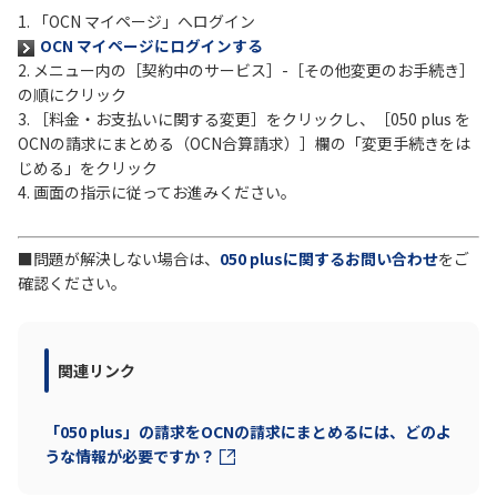
1. 「OCN マイページ」へログイン
OCN マイページにログインする
履歴・お気に入り
2. メニュー内の［契約中のサービス］-［その他変更のお手続き］
の順にクリック
お知らせ
サポートサイトの使い方
3. ［料金・お支払いに関する変更］をクリックし、［050 plus を
OCNの請求にまとめる（OCN合算請求）］欄の「変更手続きをは
じめる」をクリック
NTTドコモビジネスのお客さ
工事・故障情報通知
まはこちら
サービス
4. 画面の指示に従ってお進みください。
OCN サービス一覧
■問題が解決しない場合は、
050 plusに関するお問い合わせ
をご
確認ください。
関連リンク
「050 plus」の請求をOCNの請求にまとめるには、どのよ
うな情報が必要ですか？