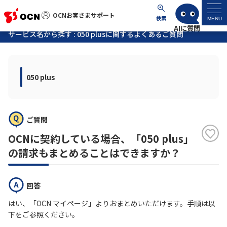
OCNお客さまサポート
OCNお客さまサポート
検索
MENU
サービス名から探す : 050 plusに関するよくあるご質問
マイページ
050 plus
サポートトップ
サービス名から探す
ご質問
よくあるご質問
OCNに契約している場合、「050 plus」
の請求もまとめることはできますか？
工事・故障情報
回答
各種ダウンロード
はい、「OCN マイページ」よりおまとめいただけます。手順は以
下をご参照ください。
お問い合わせ