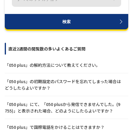
履歴・お気に入り
検索
お知らせ
サポートサイトの使い方
NTTドコモビジネスのお客さ
工事・故障情報通知
直近2週間の閲覧数の多いよくあるご質問
まはこちら
サービス
「050 plus」の解約方法について教えてください。
OCN サービス一覧
「050 plus」の初期設定のパスワードを忘れてしまった場合は
どうしたらよいですか？
「050 plus」にて、「050 plusから発信できませんでした。(9
755)」と表示された場合、どのようにしたらよいですか？
「050 plus」で国際電話をかけることはできますか？