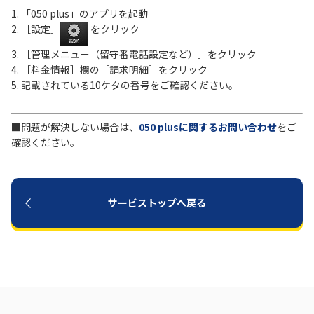
1. 「050 plus」のアプリを起動
2. ［設定］
をクリック
履歴・お気に入り
3. ［管理メニュー（留守番電話設定など）］をクリック
4. ［料金情報］欄の［請求明細］をクリック
お知らせ
サポートサイトの使い方
5. 記載されている10ケタの番号をご確認ください。
NTTドコモビジネスのお客さ
工事・故障情報通知
まはこちら
サービス
■問題が解決しない場合は、
050 plusに関するお問い合わせ
をご
確認ください。
OCN サービス一覧
サービストップへ戻る