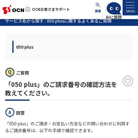
OCNお客さまサポート
OCNお客さまサポート
検索
MENU
サービス名から探す : 050 plusに関するよくあるご質問
マイページ
050 plus
サポートトップ
サービス名から探す
ご質問
よくあるご質問
「050 plus」のご請求番号の確認方法を
教えてください。
工事・故障情報
回答
各種ダウンロード
「050 plus」のご請求・お支払い方法などの問い合わせに利用す
るご請求番号は、以下の手順で確認できます。
お問い合わせ