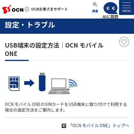
OCNお客さまサポート
OCNお客さまサポート
検索
MENU
設定・トラブル
マイページ
USB端末の設定方法｜OCN モバイル
サポートトップ
ONE
サービス名から探す
よくあるご質問
工事・故障情報
OCN モバイル ONEのSIMカードをUSB端末に取り付けて利用する
場合の設定方法をご案内します。
各種ダウンロード
「OCN モバイル ONE」トップへ
お問い合わせ