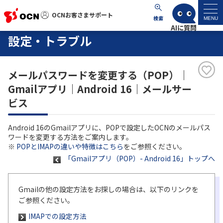
OCNお客さまサポート
OCNお客さまサポート
検索
MENU
設定・トラブル
マイページ
メールパスワードを変更する（POP）｜
サポートトップ
Gmailアプリ｜Android 16｜メールサー
ビス
サービス名から探す
Android 16のGmailアプリに、POPで設定したOCNのメールパス
よくあるご質問
ワードを変更する方法をご案内します。
※
POPとIMAPの違いや特徴はこちら
をご参照ください。
「Gmailアプリ（POP）- Android 16」トップへ
工事・故障情報
各種ダウンロード
Gmailの他の設定方法をお探しの場合は、以下のリンクを
ご参照ください。
IMAPでの設定方法
お問い合わせ