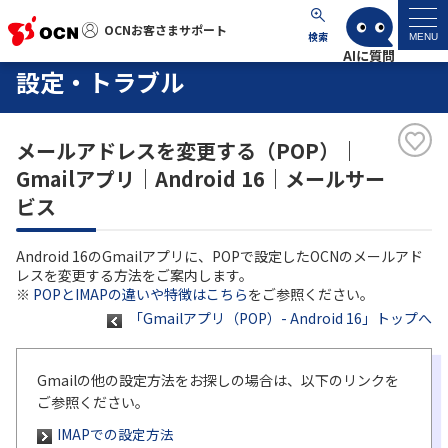
OCNお客さまサポート
OCNお客さまサポート
検索
MENU
設定・トラブル
マイページ
メールアドレスを変更する（POP）｜
サポートトップ
Gmailアプリ｜Android 16｜メールサー
ビス
サービス名から探す
Android 16のGmailアプリに、POPで設定したOCNのメールアド
よくあるご質問
レスを変更する方法をご案内します。
※
POPとIMAPの違いや特徴はこちら
をご参照ください。
「Gmailアプリ（POP）- Android 16」トップへ
工事・故障情報
各種ダウンロード
Gmailの他の設定方法をお探しの場合は、以下のリンクを
ご参照ください。
IMAPでの設定方法
お問い合わせ