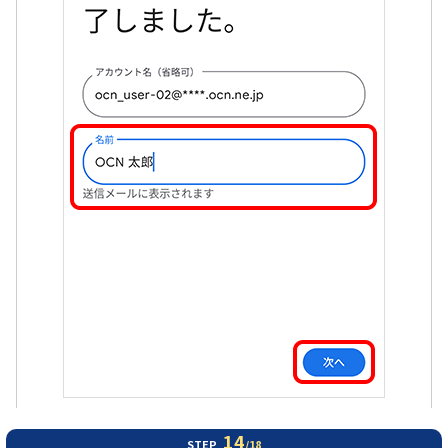
14
STEP
/18