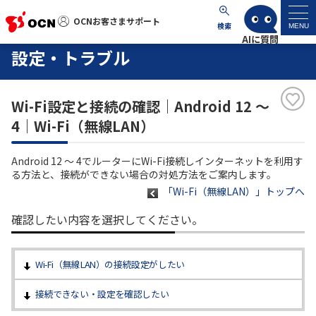
OCNお客さまサポート
OCNお客さまサポート
検索
MENU
設定・トラブル
マイページ
Wi-Fi設定と接続の確認｜Android 12 ～
サポートトップ
4｜Wi-Fi（無線LAN）
サービス名から探す
Android 12 ～ 4でルーターにWi-Fi接続しインターネットを利用す
る方法と、接続ができない場合の対処方法をご案内します。
よくあるご質問
「Wi-Fi（無線LAN）」トップへ
確認したい内容を選択してください。
工事・故障情報
Wi-Fi（無線LAN）の接続設定がしたい
各種ダウンロード
接続できない・設定を確認したい
お問い合わせ