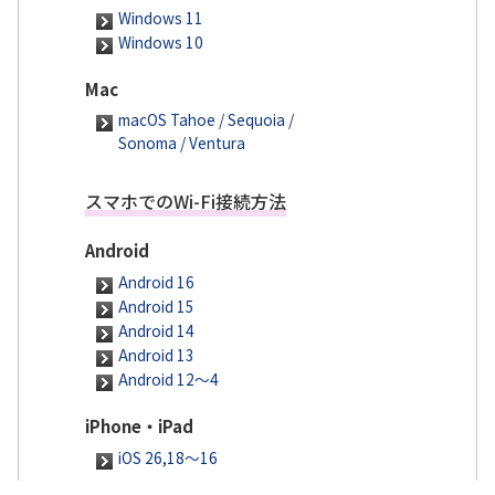
Windows 11
Windows 10
Mac
macOS Tahoe / Sequoia /
Sonoma / Ventura
スマホでのWi-Fi接続方法
Android
Android 16
Android 15
Android 14
Android 13
Android 12～4
iPhone・iPad
iOS 26,18～16