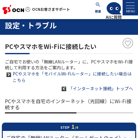
OCNお客さまサポート
OCNお客さまサポート
検索
MENU
設定・トラブル
マイページ
PCやスマホをWi-Fiに接続したい
サポートトップ
ご自宅でお使いの「無線LANルーター」に、PCやスマホをWi-Fi接
サービス名から探す
続して利用する方法をご案内します。
PCやスマホを「モバイルWi-Fiルーター」に接続したい場合は
こちら
よくあるご質問
「インターネット接続」トップへ
工事・故障情報
PCやスマホを自宅のインターネット（光回線）にWi-Fi接
続する
各種ダウンロード
1
STEP
/4
お問い合わせ
ご自宅の「無線LANルーター（ホームゲートウェイ）」