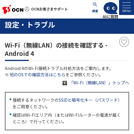
OCNお客さまサポート
OCNお客さまサポート
検索
MENU
設定・トラブル
マイページ
Wi-Fi（無線LAN）の接続を確認する -
サポートトップ
Android 4
サービス名から探す
Android 4のWi-Fi接続トラブル対処方法をご案内します。
※
他のOSでの確認方法はこちら
をご参照ください。
よくあるご質問
「Wi-Fi（無線LAN）」トップへ
工事・故障情報
接続するネットワークの
SSIDと暗号化キー（パスワード）
をご用意ください。
各種ダウンロード
確認はWi-Fiエリア内（またはWi-Fiルーターの電波が届く
ところ）で行ってください。
お問い合わせ