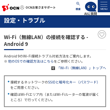
OCNお客さまサポート
OCNお客さまサポート
検索
MENU
設定・トラブル
マイページ
Wi-Fi（無線LAN）の接続を確認する -
サポートトップ
Android 9
サービス名から探す
Android 9のWi-Fi接続トラブル対処方法をご案内します。
※
他のOSでの確認方法はこちら
をご参照ください。
よくあるご質問
「Wi-Fi（無線LAN）」トップへ
工事・故障情報
接続するネットワークの
SSIDと暗号化キー（パスワード）
をご用意ください。
各種ダウンロード
確認はWi-Fiエリア内（またはWi-Fiルーターの電波が届く
ところ）で行ってください。
お問い合わせ