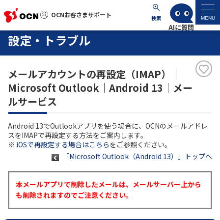
OCNお客さまサポート
OCNお客さまサポート
検索
MENU
設定・トラブル
マイページ
メールアカウントの再設定（IMAP）｜
サポートトップ
Microsoft Outlook｜Android 13｜メー
ルサービス
サービス名から探す
Android 13でOutlookアプリを使う場合に、OCNのメールアドレ
よくあるご質問
スをIMAPで再設定する方法をご案内します。
※
iOSで再設定する場合はこちら
をご参照ください。
「Microsoft Outlook（Android 13）」トップへ
工事・故障情報
本メールアプリで削除したメールは、メールサーバー上から
各種ダウンロード
も削除されますのでご注意ください。
お問い合わせ