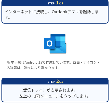
1
STEP
/15
インターネットに接続し、Outlookアプリを起動しま
履歴・お気に入り
す。
お知らせ
サポートサイトの使い方
NTTドコモビジネスのお客さ
工事・故障情報通知
まはこちら
サービス
OCN サービス一覧
※ 本手順はAndroid 13で作成しています。画面・アイコン・
名称等は、端末により異なります。
2
STEP
/15
［受信トレイ］が表示されます。
左上の［
メニュー］をタップします。