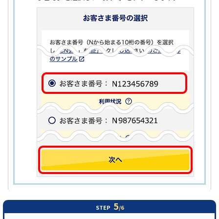
5
STEP
/6