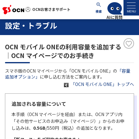
OCNお客さまサポート
OCNお客さまサポート
検索
MENU
設定・トラブル
マイページ
OCN モバイル ONEの利用容量を追加する
サポートトップ
｜OCN マイページでのお手続き
サービス名から探す
スマホ版のOCN マイページから「OCN モバイル ONE」の
「容量
追加オプション」
に申し込む方法をご案内します。
よくあるご質問
「OCN モバイル ONE」トップへ
工事・故障情報
追加される容量について
本手順（OCN マイページを経由）または、OCN アプリ内
各種ダウンロード
「その他サービスのお申込み（マイページ）」からのお申
し込みは、
0.5GB
/550円（税込）の追加となります。
お問い合わせ