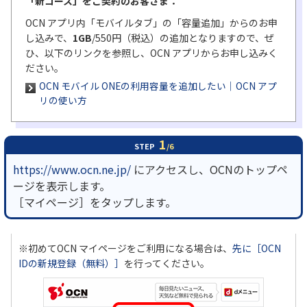
「新コース」をご契約のお客さま：
OCN アプリ内「モバイルタブ」の「容量追加」からのお申
履歴・お気に入り
し込みで、
1GB
/550円（税込）の追加となりますので、ぜ
ひ、以下のリンクを参照し、OCN アプリからお申し込みく
ださい。
お知らせ
サポートサイトの使い方
OCN モバイル ONEの利用容量を追加したい｜OCN アプ
リの使い方
NTTドコモビジネスのお客さ
工事・故障情報通知
まはこちら
サービス
1
STEP
/6
OCN サービス一覧
https://www.ocn.ne.jp/
にアクセスし、OCNのトップペ
ージを表示します。
［マイページ］をタップします。
※初めてOCN マイページをご利用になる場合は、
先に［OCN
IDの新規登録（無料）］
を行ってください。