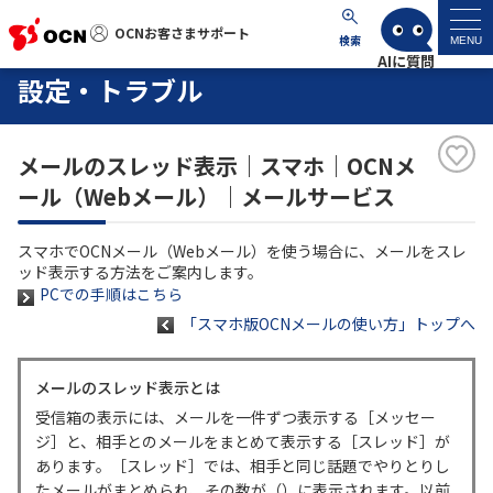
OCNお客さまサポート
OCNお客さまサポート
検索
MENU
設定・トラブル
マイページ
メールのスレッド表示｜スマホ｜OCNメ
サポートトップ
ール（Webメール）｜メールサービス
サービス名から探す
スマホでOCNメール（Webメール）を使う場合に、メールをスレ
ッド表示する方法をご案内します。
よくあるご質問
PCでの手順はこちら
「スマホ版OCNメールの使い方」トップへ
工事・故障情報
メールのスレッド表示とは
受信箱の表示には、メールを一件ずつ表示する［メッセー
各種ダウンロード
ジ］と、相手とのメールをまとめて表示する［スレッド］が
あります。［スレッド］では、相手と同じ話題でやりとりし
お問い合わせ
たメールがまとめられ、その数が（）に表示されます。以前