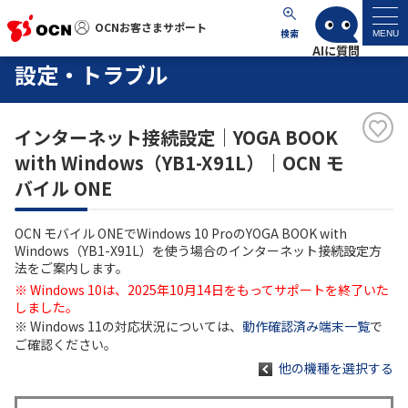
OCNお客さまサポート
OCNお客さまサポート
検索
MENU
設定・トラブル
マイページ
インターネット接続設定｜YOGA BOOK
サポートトップ
with Windows（YB1-X91L）｜OCN モ
バイル ONE
サービス名から探す
OCN モバイル ONEでWindows 10 ProのYOGA BOOK with
よくあるご質問
Windows（YB1-X91L）を使う場合のインターネット接続設定方
法をご案内します。
※ Windows 10は、2025年10月14日をもってサポートを終了いた
工事・故障情報
しました。
※ Windows 11の対応状況については、
動作確認済み端末一覧
で
ご確認ください。
各種ダウンロード
他の機種を選択する
お問い合わせ