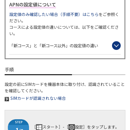
APNの設定値について
履歴・お気に入り
設定値のみ確認したい場合（手順不要）はこちら
をご参照く
ださい。
コースによる設定値の違いについては、以下をご確認くださ
お知らせ
サポートサイトの使い方
い。
NTTドコモビジネスのお客さ
工事・故障情報通知
「新コース」と「新コース以外」の設定値の違い
まはこちら
サービス
OCN サービス一覧
手順
設定の前にSIMカードを機器本体に取り付け、認識されていること
を確認してください。
SIMカードが認識されない場合
［
スタート］-［
設定］をタップします。