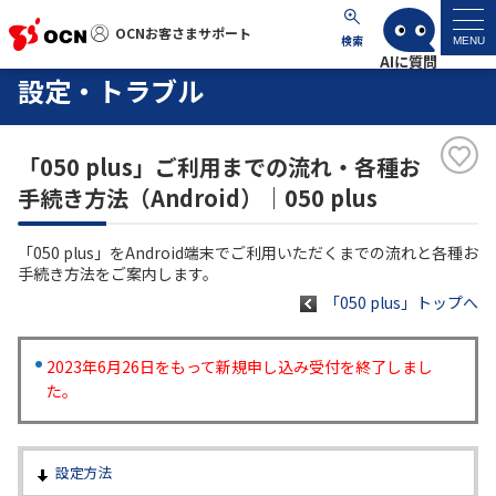
OCNお客さまサポート
OCNお客さまサポート
検索
MENU
設定・トラブル
マイページ
「050 plus」ご利用までの流れ・各種お
サポートトップ
手続き方法（Android）｜050 plus
サービス名から探す
「050 plus」をAndroid端末でご利用いただくまでの流れと各種お
手続き方法をご案内します。
よくあるご質問
「050 plus」トップへ
工事・故障情報
2023年6月26日をもって新規申し込み受付を終了しまし
た。
各種ダウンロード
設定方法
お問い合わせ