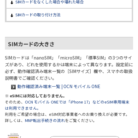
SIMカードをなくした場合や壊れた場合
履歴・お気に入り
SIMカードの取り付け方法
お知らせ
サポートサイトの使い方
SIMカードの大きさ
NTTドコモビジネスのお客さ
工事・故障情報通知
まはこちら
サービス
SIMカードは「nanoSIM」「microSIM」「標準SIM」の3つのサイ
ズがあり、どれを使用するかは端末によって異なります。設定前に
OCN サービス一覧
必ず、動作確認済み端末一覧の［SIMサイズ］欄や、スマホの取扱
説明書でご確認ください。
動作確認済み端末一覧 | OCN モバイル ONE
※ eSIMには対応しておりません。
そのため、
OCN モバイル ONEでは「iPhone 17」などのeSIM専用端末
は利用できません。
利用をご希望の場合は、eSIM対応事業者へのお乗り換えが必要です。
詳しくは、
MNP転出手続きの流れ
をご覧ください。