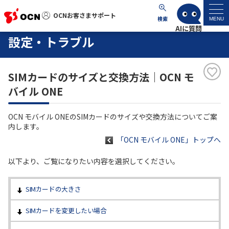
OCNお客さまサポート
OCNお客さまサポート
検索
MENU
設定・トラブル
マイページ
SIMカードのサイズと交換方法｜OCN モ
サポートトップ
バイル ONE
サービス名から探す
OCN モバイル ONEのSIMカードのサイズや交換方法についてご案
内します。
よくあるご質問
「OCN モバイル ONE」トップへ
以下より、ご覧になりたい内容を選択してください。
工事・故障情報
SIMカードの大きさ
各種ダウンロード
SIMカードを変更したい場合
お問い合わせ