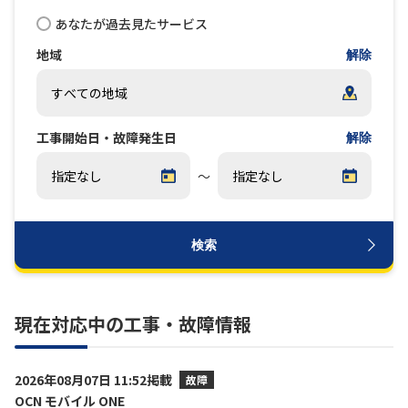
あなたが過去見たサービス
履歴・お気に入り
地域
解除
お知らせ
サポートサイトの使い方
工事開始日・故障発生日
NTTドコモビジネスのお客さ
工事・故障情報通知
解除
まはこちら
サービス
～
OCN サービス一覧
検索
現在対応中の工事・故障情報
2026年08月07日 11:52掲載
故障
OCN モバイル ONE