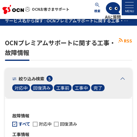
OCNお客さまサポート
OCNお客さまサポート
検索
MENU
サービス名から探す : OCNプレミアムサポートに関する工事・故障情報
マイページ
RSS
OCNプレミアムサポートに関する工事・
サポートトップ
故障情報
サービス名から探す
絞り込み検索
5
よくあるご質問
対応中
回復済み
工事前
工事中
完了
工事・故障情報
故障情報
各種ダウンロード
すべて
対応中
回復済み
お問い合わせ
工事情報