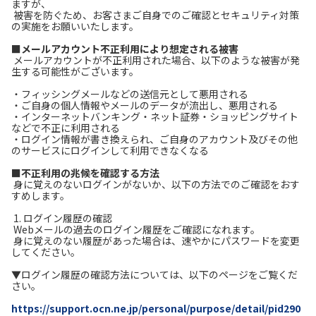
ますが、
被害を防ぐため、お客さまご自身でのご確認とセキュリティ対策
の実施をお願いいたします。
履歴・お気に入り
■メールアカウント不正利用により想定される被害
メールアカウントが不正利用された場合、以下のような被害が発
生する可能性がございます。
お知らせ
サポートサイトの使い方
・フィッシングメールなどの送信元として悪用される
・ご自身の個人情報やメールのデータが流出し、悪用される
NTTドコモビジネスのお客さ
工事・故障情報通知
・インターネットバンキング・ネット証券・ショッピングサイト
まはこちら
サービス
などで不正に利用される
・ログイン情報が書き換えられ、ご自身のアカウント及びその他
のサービスにログインして利用できなくなる
OCN サービス一覧
■不正利用の兆候を確認する方法
身に覚えのないログインがないか、以下の方法でのご確認をおす
すめします。
1. ログイン履歴の確認
Webメールの過去のログイン履歴をご確認になれます。
身に覚えのない履歴があった場合は、速やかにパスワードを変更
してください。
▼ログイン履歴の確認方法については、以下のページをご覧くだ
さい。
https://support.ocn.ne.jp/personal/purpose/detail/pid290