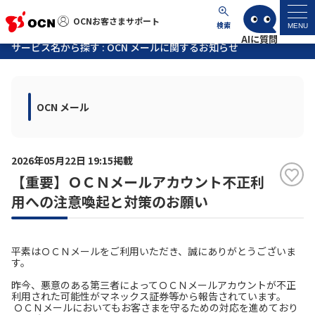
OCNお客さまサポート
OCNお客さまサポート
検索
MENU
サービス名から探す : OCN メールに関するお知らせ
マイページ
OCN メール
サポートトップ
サービス名から探す
2026年05月22日 19:15掲載
【重要】ＯＣＮメールアカウント不正利
よくあるご質問
用への注意喚起と対策のお願い
工事・故障情報
平素はＯＣＮメールをご利用いただき、誠にありがとうございま
す。
各種ダウンロード
昨今、悪意のある第三者によってＯＣＮメールアカウントが不正
利用された可能性がマネックス証券等から報告されています。
ＯＣＮメールにおいてもお客さまを守るための対応を進めており
お問い合わせ