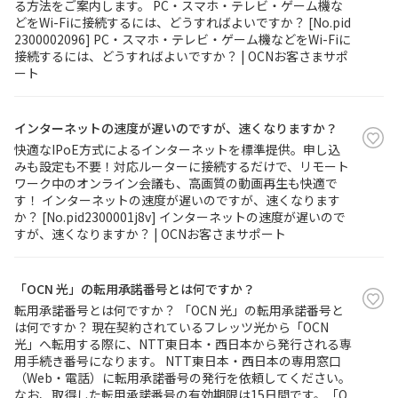
る方法をご案内します。 PC・スマホ・テレビ・ゲーム機な
どをWi-Fiに接続するには、どうすればよいですか？ [No.pid
2300002096] PC・スマホ・テレビ・ゲーム機などをWi-Fiに
接続するには、どうすればよいですか？ | OCNお客さまサポ
ート
インターネットの速度が遅いのですが、速くなりますか？
快適なIPoE方式によるインターネットを標準提供。申し込
みも設定も不要！対応ルーターに接続するだけで、リモート
ワーク中のオンライン会議も、高画質の動画再生も快適で
す！ インターネットの速度が遅いのですが、速くなります
か？ [No.pid2300001j8v] インターネットの速度が遅いので
すが、速くなりますか？ | OCNお客さまサポート
「OCN 光」の転用承諾番号とは何ですか？
転用承諾番号とは何ですか？ 「OCN 光」の転用承諾番号と
は何ですか？ 現在契約されているフレッツ光から「OCN
光」へ転用する際に、NTT東日本・西日本から発行される専
用手続き番号になります。 NTT東日本・西日本の専用窓口
（Web・電話）に転用承諾番号の発行を依頼してください。
なお、取得した転用承諾番号の有効期限は15日間です。「O