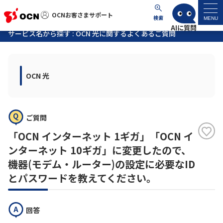
OCNお客さまサポート
OCNお客さまサポート
検索
MENU
サービス名から探す : OCN 光に関するよくあるご質問
マイページ
OCN 光
サポートトップ
サービス名から探す
ご質問
よくあるご質問
「OCN インターネット 1ギガ」「OCN イ
ンターネット 10ギガ」に変更したので、
工事・故障情報
機器(モデム・ルーター)の設定に必要なID
とパスワードを教えてください。
各種ダウンロード
回答
お問い合わせ