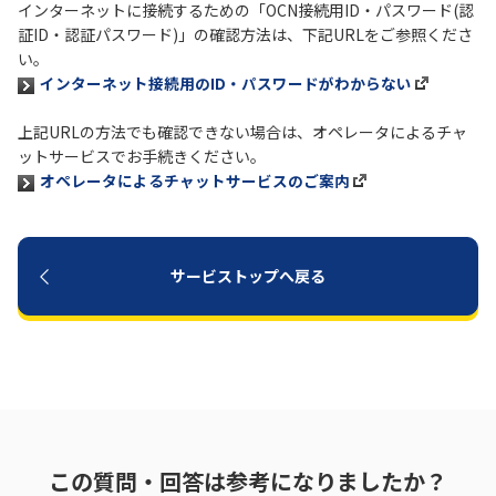
インターネットに接続するための「OCN接続用ID・パスワード(認
証ID・認証パスワード)」の確認方法は、下記URLをご参照くださ
履歴・お気に入り
い。
インターネット接続用のID・パスワードがわからない
お知らせ
サポートサイトの使い方
上記URLの方法でも確認できない場合は、オペレータによるチャ
ットサービスでお手続きください。
NTTドコモビジネスのお客さ
工事・故障情報通知
オペレータによるチャットサービスのご案内
まはこちら
サービス
OCN サービス一覧
サービストップへ戻る
この質問・回答は参考になりましたか？