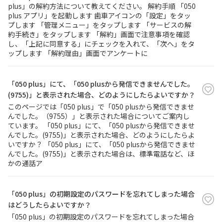
plus」の解約方法について教えてください。 解約手順 「050
plus アプリ」を起動します 歯車アイコンの「設定」をタッ
履歴・お気に入り
プします 「管理メニュー」をタップします 「サービスの解
約手続き」をタップします 「解約」画面で注意事項を確認
し、「上記に同意する」にチェックを入れて、「次へ」をタ
お知らせ
サポートサイトの使い方
ップします 「解約理由」画面でアンケートに
NTTドコモビジネスのお客さ
工事・故障情報通知
「050 plus」にて、「050 plusから発信できませんでした。
まはこちら
サービス
(9755)」と表示された場合、どのようにしたらよいですか？
このページでは「050 plus」で「050 plusから発信できませ
OCN サービス一覧
んでした。（9755）」と表示された場合についてご案内し
ています。 「050 plus」にて、「050 plusから発信できませ
んでした。(9755)」と表示された場合、どのようにしたらよ
いですか？ 「050 plus」にて、「050 plusから発信できませ
んでした。(9755)」と表示された場合は、標準電話など、ほ
かの通話ア
「050 plus」の初期設定のパスワードを忘れてしまった場合
はどうしたらよいですか？
「050 plus」の初期設定のパスワードを忘れてしまった場合