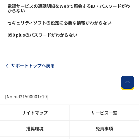
電話サービスの通話明細をWebで照会するID・パスワードがわ
からない
履歴・お気に入り
セキュリティソフトの設定に必要な情報がわからない
お知らせ
サポートサイトの使い方
050 plusのパスワードがわからない
NTTドコモビジネスのお客さ
工事・故障情報通知
まはこちら
サービス
サポートトップへ戻る
OCN サービス一覧
[No.pid21500001c19]
サイトマップ
サービス一覧
推奨環境
免責事項