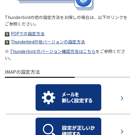
履歴・お気に入り
Thunderbirdの他の設定方法をお探しの場合は、以下のリンクを
ご参照ください。
お知らせ
サポートサイトの使い方
POPでの設定方法
Thunderbirdの他バージョンの設定方法
NTTドコモビジネスのお客さ
工事・故障情報通知
まはこちら
サービス
※
Thunderbird のバージョン確認方法はこちら
をご参照くださ
い。
OCN サービス一覧
IMAPの設定方法