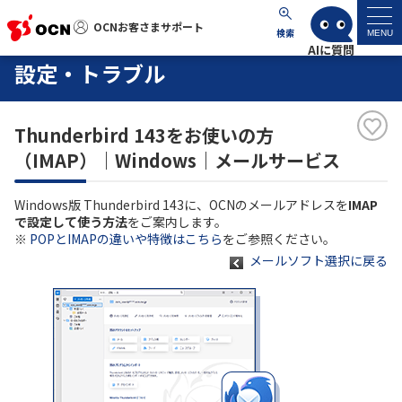
OCNお客さまサポート
OCNお客さまサポート
検索
MENU
設定・トラブル
マイページ
Thunderbird 143をお使いの方
サポートトップ
（IMAP）｜Windows｜メールサービス
サービス名から探す
Windows版 Thunderbird 143に、OCNのメールアドレスを
IMAP
で設定して使う方法
をご案内します。
よくあるご質問
※
POPとIMAPの違いや特徴はこちら
をご参照ください。
メールソフト選択に戻る
工事・故障情報
各種ダウンロード
お問い合わせ