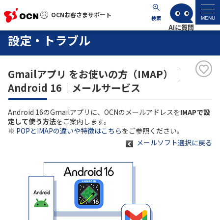
OCNお客さまサポート
OCNお客さまサポート
検索
MENU
設定・トラブル
マイページ
Gmailアプリ をお使いの方（IMAP）｜
サポートトップ
Android 16｜メールサービス
サービス名から探す
Android 16のGmailアプリに、OCNのメールアドレスを
IMAPで設
定して使う方法
をご案内します。
よくあるご質問
※
POPとIMAPの違いや特徴はこちら
をご参照ください。
メールソフト選択に戻る
工事・故障情報
各種ダウンロード
お問い合わせ