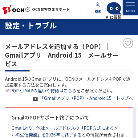
OCNお客さまサポート
OCNお客さまサポート
検索
MENU
設定・トラブル
マイページ
メールアドレスを追加する（POP）｜
サポートトップ
Gmailアプリ｜Android 15｜メールサー
ビス
サービス名から探す
Android 15のGmailアプリに、OCNのメールアドレスをPOPで追
よくあるご質問
加設定する方法をご案内します。
※
POPとIMAPの違いや特徴はこちら
をご参照ください。
「Gmailアプリ（POP）- Android 15」トップへ
工事・故障情報
GmailのPOPサポート終了について
各種ダウンロード
Gmailより、他社メールアドレスの「POP方式によるメー
お問い合わせ
ルの受信機能」を2026年に終了する
との情報が発表されま