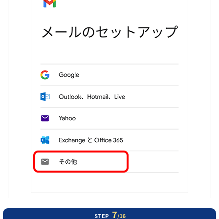
7
STEP
/16