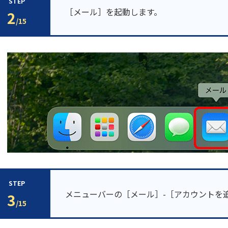
STEP
［メール］を起動します。
2
/15
STEP
メニューバーの［メール］-［アカウントを
3
/15