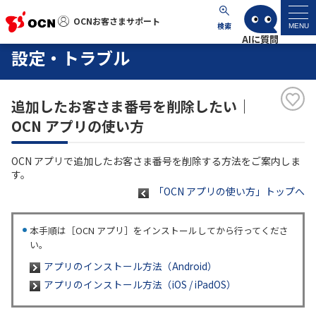
OCNお客さまサポート
OCNお客さまサポート
検索
MENU
設定・トラブル
マイページ
追加したお客さま番号を削除したい｜
サポートトップ
OCN アプリの使い方
サービス名から探す
OCN アプリで追加したお客さま番号を削除する方法をご案内しま
す。
よくあるご質問
「OCN アプリの使い方」トップへ
工事・故障情報
本手順は［OCN アプリ］をインストールしてから行ってくださ
い。
アプリのインストール方法（Android）
各種ダウンロード
アプリのインストール方法（iOS / iPadOS）
お問い合わせ