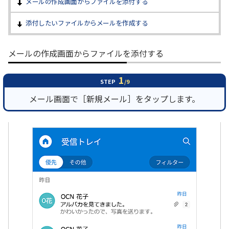
メールの作成画面からファイルを添付する
添付したいファイルからメールを作成する
履歴・お気に入り
お知らせ
サポートサイトの使い方
メールの作成画面からファイルを添付する
NTTドコモビジネスのお客さ
工事・故障情報通知
1
STEP
/9
まはこちら
サービス
メール画面で［新規メール］をタップします。
OCN サービス一覧