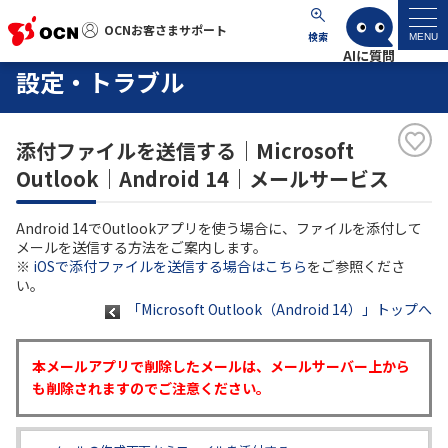
OCNお客さまサポート
OCNお客さまサポート
検索
MENU
設定・トラブル
マイページ
添付ファイルを送信する｜Microsoft
サポートトップ
Outlook｜Android 14｜メールサービス
サービス名から探す
Android 14でOutlookアプリを使う場合に、ファイルを添付して
メールを送信する方法をご案内します。
よくあるご質問
※
iOSで添付ファイルを送信する場合はこちら
をご参照くださ
い。
「Microsoft Outlook（Android 14）」トップへ
工事・故障情報
本メールアプリで削除したメールは、メールサーバー上から
各種ダウンロード
も削除されますのでご注意ください。
お問い合わせ