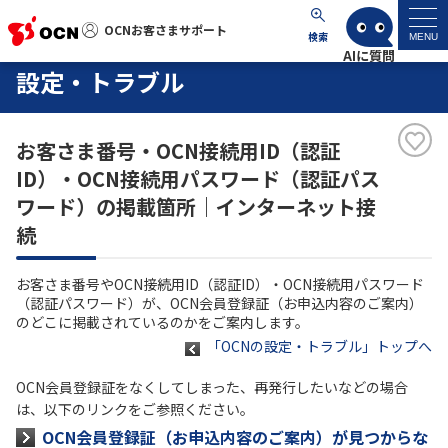
OCNお客さまサポート
OCNお客さまサポート
検索
MENU
設定・トラブル
マイページ
お客さま番号・OCN接続用ID（認証
サポートトップ
ID）・OCN接続用パスワード（認証パス
ワード）の掲載箇所｜インターネット接
サービス名から探す
続
よくあるご質問
お客さま番号やOCN接続用ID（認証ID）・OCN接続用パスワード
（認証パスワード）が、OCN会員登録証（お申込内容のご案内）
のどこに掲載されているのかをご案内します。
工事・故障情報
「OCNの設定・トラブル」トップへ
各種ダウンロード
OCN会員登録証をなくしてしまった、再発行したいなどの場合
は、以下のリンクをご参照ください。
OCN会員登録証（お申込内容のご案内）が見つからな
お問い合わせ