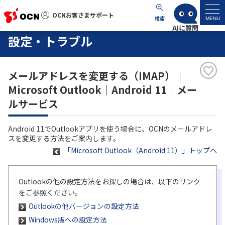
OCNお客さまサポート
OCNお客さまサポート
検索
MENU
設定・トラブル
マイページ
メールアドレスを変更する（IMAP）｜
サポートトップ
Microsoft Outlook｜Android 11｜メー
ルサービス
サービス名から探す
Android 11でOutlookアプリを使う場合に、OCNのメールアドレ
よくあるご質問
スを変更する方法をご案内します。
「Microsoft Outlook（Android 11）」トップへ
工事・故障情報
Outlookの他の設定方法をお探しの場合は、以下のリンク
各種ダウンロード
をご参照ください。
Outlookの他バージョンの設定方法
お問い合わせ
Windows版への設定方法