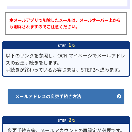
履歴・お気に入り
本メールアプリで削除したメールは、メールサーバー上から
も削除されますのでご注意ください。
お知らせ
サポートサイトの使い方
1
NTTドコモビジネスのお客さ
工事・故障情報通知
STEP
/2
まはこちら
サービス
以下のリンクを参照し、OCN マイページでメールアドレ
スの変更手続きをします。
OCN サービス一覧
手続きが終わっているお客さまは、STEP2へ進みます。
メールアドレスの変更手続き方法
2
STEP
/2
変更手続き後、メールアカウントの再設定が必要です。