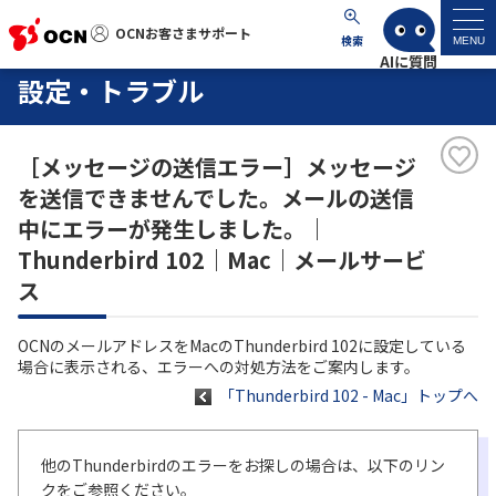
OCNお客さまサポート
OCNお客さまサポート
検索
MENU
設定・トラブル
マイページ
［メッセージの送信エラー］メッセージ
サポートトップ
を送信できませんでした。メールの送信
中にエラーが発生しました。｜
サービス名から探す
Thunderbird 102｜Mac｜メールサービ
ス
よくあるご質問
OCNのメールアドレスをMacのThunderbird 102に設定している
工事・故障情報
場合に表示される、エラーへの対処方法をご案内します。
「Thunderbird 102 - Mac」トップへ
各種ダウンロード
他のThunderbirdのエラーをお探しの場合は、以下のリン
お問い合わせ
クをご参照ください。