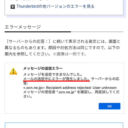
Thunderbirdの他バージョンのエラーを見る
履歴・お気に入り
エラーメッセージ
お知らせ
サポートサイトの使い方
［サーバーからの応答：］に続いて表示される英文には、画面と
NTTドコモビジネスのお客さ
工事・故障情報通知
異なるものもあります。原因や対処方法は同じですので、以下の
まはこちら
サービス
案内を参照してください。
※画像は一例です。
OCN サービス一覧