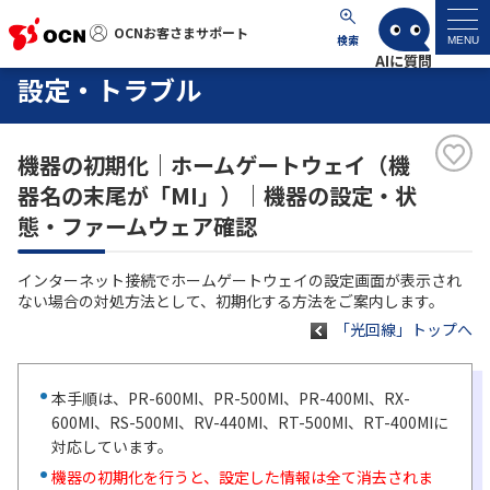
OCNお客さまサポート
OCNお客さまサポート
検索
MENU
設定・トラブル
マイページ
機器の初期化｜ホームゲートウェイ（機
サポートトップ
器名の末尾が「MI」）｜機器の設定・状
態・ファームウェア確認
サービス名から探す
インターネット接続でホームゲートウェイの設定画面が表示され
よくあるご質問
ない場合の対処方法として、初期化する方法をご案内します。
「光回線」トップへ
工事・故障情報
本手順は、PR-600MI、PR-500MI、PR-400MI、RX-
各種ダウンロード
600MI、RS-500MI、RV-440MI、RT-500MI、RT-400MIに
対応しています。
機器の初期化を行うと、設定した情報は全て消去されま
お問い合わせ