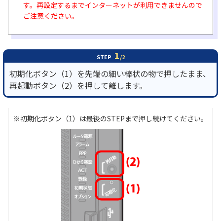
す。再設定するまでインターネットが利用できませんので
ご注意ください。
履歴・お気に入り
お知らせ
サポートサイトの使い方
1
STEP
/2
初期化ボタン（1）を先端の細い棒状の物で押したまま、
NTTドコモビジネスのお客さ
工事・故障情報通知
まはこちら
サービス
再起動ボタン（2）を押して離します。
OCN サービス一覧
※初期化ボタン（1）は最後のSTEPまで押し続けてください。