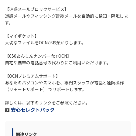
【迷惑メールブロックサービス】
履歴・お気に入り
迷惑メールやフィッシング詐欺メールを自動的に検知・隔離しま
す。
お知らせ
サポートサイトの使い方
【マイポケット】
大切なファイルをOCNがお預かりします。
NTTドコモビジネスのお客さ
工事・故障情報通知
まはこちら
サービス
【050あんしんナンバー for OCN】
自宅や携帯の電話番号の代わりにご利用いただけます。
OCN サービス一覧
【OCNプレミアムサポート】
あなたのパソコンやスマホを、専門スタッフが電話と遠隔操作
（リモートサポート） でサポートします。
詳しくは、以下のリンクをご参照ください。
安心セレクトパック
関連リンク