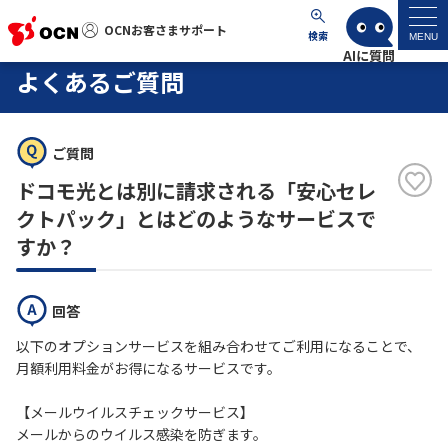
OCNお客さまサポート
OCNお客さまサポート
検索
MENU
よくあるご質問
マイページ
ご質問
サポートトップ
ドコモ光とは別に請求される「安心セレ
サービス名から探す
クトパック」とはどのようなサービスで
すか？
よくあるご質問
回答
工事・故障情報
以下のオプションサービスを組み合わせてご利用になることで、
月額利用料金がお得になるサービスです。
各種ダウンロード
【メールウイルスチェックサービス】
メールからのウイルス感染を防ぎます。
お問い合わせ