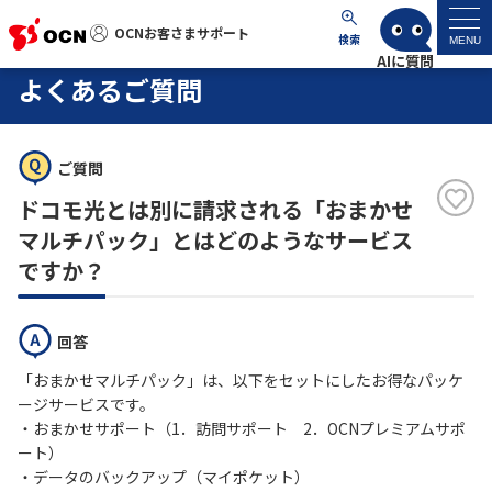
OCNお客さまサポート
OCNお客さまサポート
検索
MENU
よくあるご質問
マイページ
ご質問
サポートトップ
ドコモ光とは別に請求される「おまかせ
サービス名から探す
マルチパック」とはどのようなサービス
ですか？
よくあるご質問
回答
工事・故障情報
「おまかせマルチパック」は、以下をセットにしたお得なパッケ
ージサービスです。
各種ダウンロード
・おまかせサポート（1．訪問サポート 2．OCNプレミアムサポ
ート）
・データのバックアップ（マイポケット）
お問い合わせ