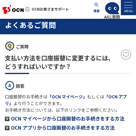
OCNお客さまサポート
OCNお客さまサポート
検索
MENU
よくあるご質問
マイページ
ご質問
サポートトップ
支払い方法を口座振替に変更するには、
サービス名から探す
どうすればいいですか？
よくあるご質問
回答
口座振替のお手続きは
「OCN マイページ」
もしくは
「OCN アプ
工事・故障情報
リ」
より行うことができます。
お手続き方法については、以下のリンクをご参照ください。
各種ダウンロード
OCN マイページから口座振替のお手続きをする方法
OCN アプリから口座振替のお手続きをする方法
お問い合わせ