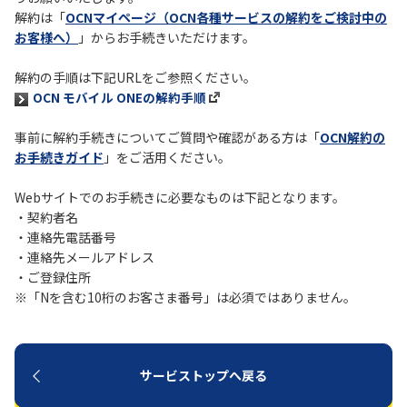
解約は「
OCNマイページ（OCN各種サービスの解約をご検討中の
お客様へ）
」からお手続きいただけます。
履歴・お気に入り
解約の手順は下記URLをご参照ください。
お知らせ
サポートサイトの使い方
OCN モバイル ONEの解約手順
事前に解約手続きについてご質問や確認がある方は「
OCN解約の
NTTドコモビジネスのお客さ
工事・故障情報通知
まはこちら
サービス
お手続きガイド
」をご活用ください。
Webサイトでのお手続きに必要なものは下記となります。
OCN サービス一覧
・契約者名
・連絡先電話番号
・連絡先メールアドレス
・ご登録住所
※「Nを含む10桁のお客さま番号」は必須ではありません。
サービストップへ戻る