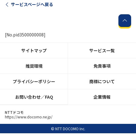
サービスページへ戻る
履歴・お気に入り
お知らせ
サポートサイトの使い方
[No.pid3500000008]
NTTドコモビジネスのお客さ
工事・故障情報通知
サイトマップ
サービス一覧
まはこちら
サービス
推奨環境
免責事項
OCN サービス一覧
プライバシーポリシー
商標について
お問い合わせ／FAQ
企業情報
NTTドコモ
https://www.docomo.ne.jp/
© NTT DOCOMO Inc.