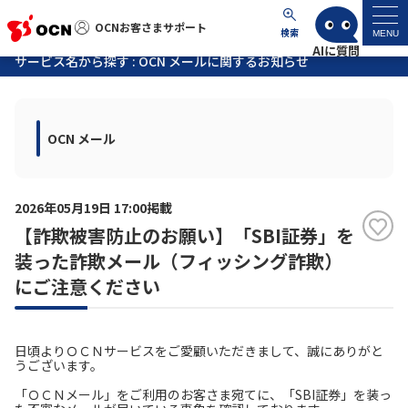
OCNお客さまサポート
OCNお客さまサポート
検索
MENU
サービス名から探す : OCN メールに関するお知らせ
マイページ
OCN メール
サポートトップ
サービス名から探す
2026年05月19日 17:00掲載
【詐欺被害防止のお願い】「SBI証券」を
よくあるご質問
装った詐欺メール（フィッシング詐欺）
にご注意ください
工事・故障情報
各種ダウンロード
日頃よりＯＣＮサービスをご愛顧いただきまして、誠にありがと
うございます。
「ＯＣＮメール」をご利用のお客さま宛てに、「SBI証券」を装っ
お問い合わせ