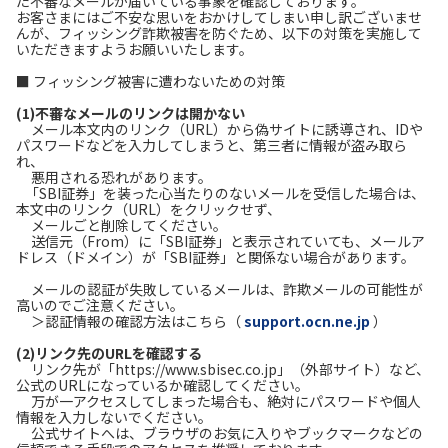
た不審なメールが届いている事象を確認しております。
お客さまにはご不安な思いをおかけしてしまい申し訳ございませ
んが、フィッシング詐欺被害を防ぐため、以下の対策を実施して
履歴・お気に入り
いただきますようお願いいたします。
■ フィッシング被害に遭わないための対策
お知らせ
サポートサイトの使い方
(1)不審なメールのリンクは開かない
メール本文内のリンク（URL）から偽サイトに誘導され、IDや
パスワードなどを入力してしまうと、第三者に情報が盗み取ら
NTTドコモビジネスのお客さ
工事・故障情報通知
れ、
まはこちら
サービス
悪用される恐れがあります。
「SBI証券」を装った心当たりのないメールを受信した場合は、
本文中のリンク（URL）をクリックせず、
OCN サービス一覧
メールごと削除してください。
送信元（From）に「SBI証券」と表示されていても、メールア
ドレス（ドメイン）が「SBI証券」と関係ない場合があります。
メールの認証が失敗しているメールは、詐欺メールの可能性が
高いのでご注意ください。
＞認証情報の確認方法はこちら（
support.ocn.ne.jp
）
(2)リンク先のURLを確認する
リンク先が「https://www.sbisec.co.jp」（外部サイト）など、
公式のURLになっているか確認してください。
万が一アクセスしてしまった場合も、絶対にパスワードや個人
情報を入力しないでください。
公式サイトへは、ブラウザのお気に入りやブックマークなどの