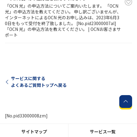
「OCN 光」の申込方法についてご案内いたします。 「OCN
光」の申込方法を教えてください。 申し訳ございませんが、
履歴・お気に入り
インターネットによるOCN 光のお申し込みは、2023年6月3
0日をもって受付を終了致しました。 [No.pid23000007al]
「OCN 光」の申込方法を教えてください。 | OCNお客さまサ
お知らせ
サポートサイトの使い方
ポート
NTTドコモビジネスのお客さ
工事・故障情報通知
まはこちら
サービス
OCN サービス一覧
サービスに関する
よくあるご質問トップへ戻る
[No.pid33000008zm]
サイトマップ
サービス一覧